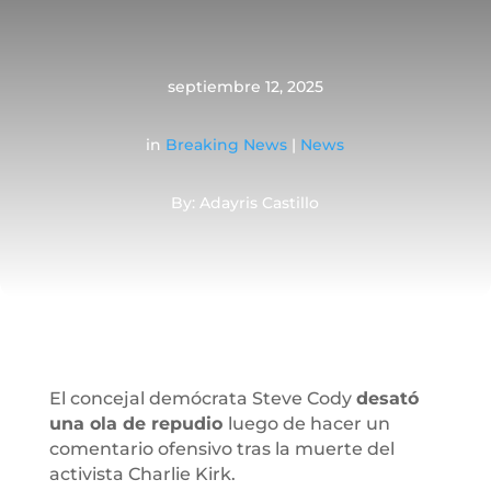
septiembre 12, 2025
in
Breaking News
|
News
By: Adayris Castillo
El concejal demócrata Steve Cody
desató
una ola de repudio
luego de hacer un
comentario ofensivo tras la muerte del
activista Charlie Kirk.