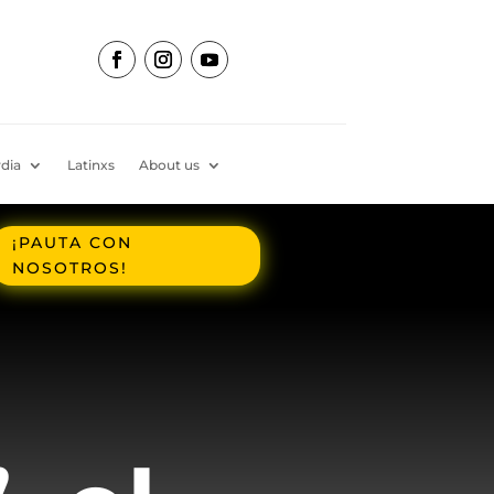
dia
Latinxs
About us
¡PAUTA CON
NOSOTROS!