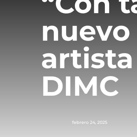
“Con t
nuevo 
artist
DIMC
febrero 24, 2025