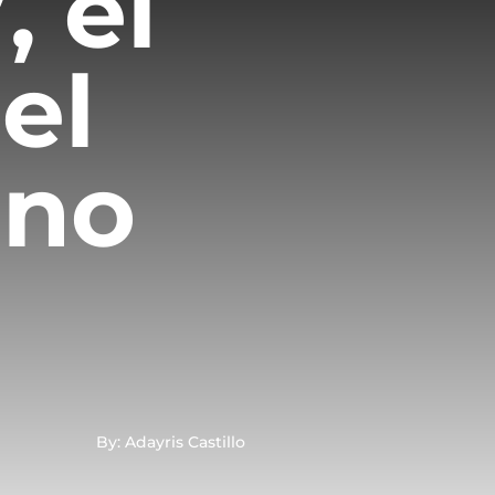
, el
el
ano
By: Adayris Castillo