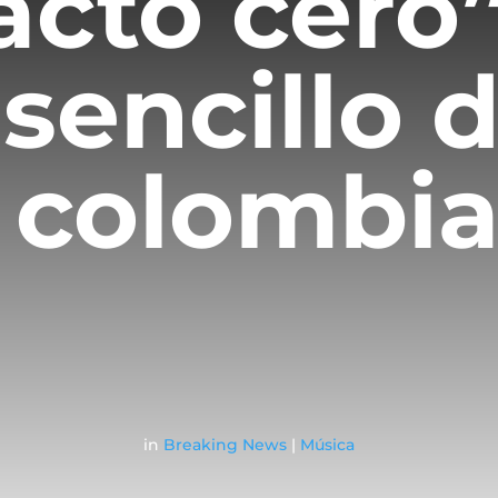
acto cero”
sencillo d
a colombi
in
Breaking News
|
Música