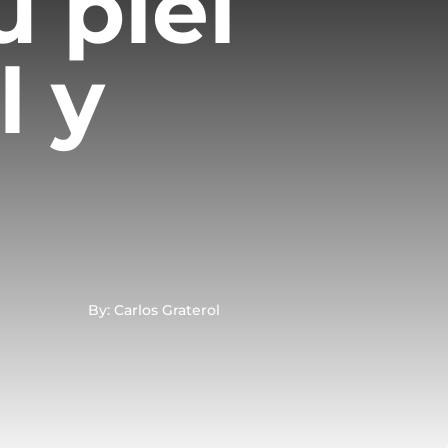
 piel
l y
By: Carlos Graterol