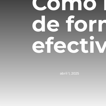
Cómo h
de for
efecti
abril 1, 2025