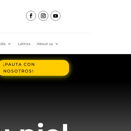
dia
Latinxs
About us
¡PAUTA CON
NOSOTROS!