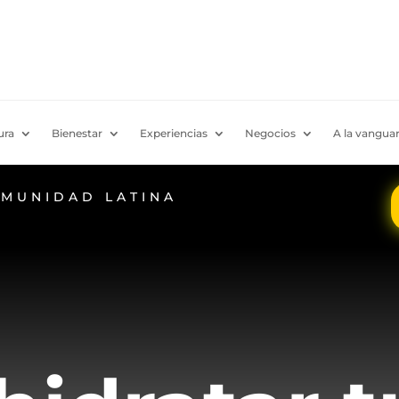
ura
Bienestar
Experiencias
Negocios
A la vanguar
OMUNIDAD LATINA