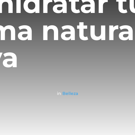
idratar tu
ma natura
va
in
Belleza