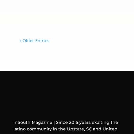
pertenecientes a menores de 13 años
o, en determinados casos, como
usuarios menores de 18 años.
« Older Entries
inSouth Magazine | Since 2015 years exalting the
latino community in the Upstate, SC and United