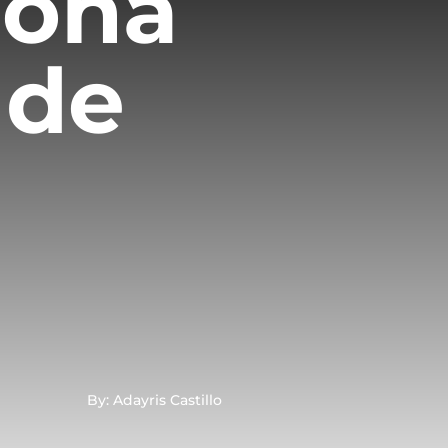
iona
 de
By: Adayris Castillo