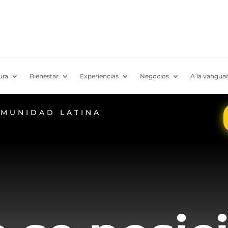
ura
Bienestar
Experiencias
Negocios
A la vanguar
OMUNIDAD LATINA