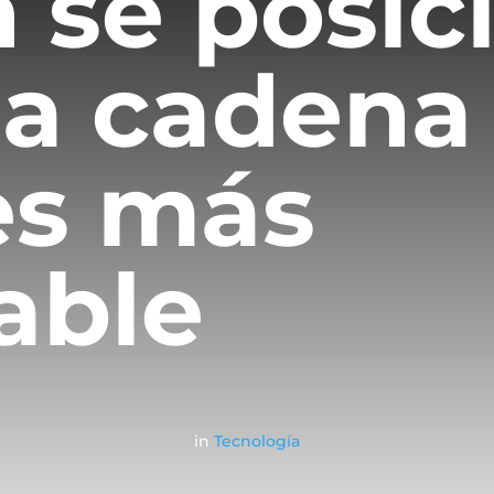
n se posic
a cadena
es más
able
in
Tecnología