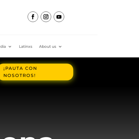
dia
Latinxs
About us
¡PAUTA CON
NOSOTROS!