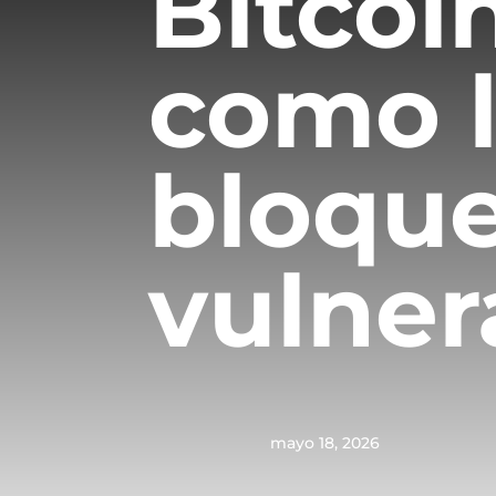
Bitcoi
como l
bloqu
vulner
mayo 18, 2026