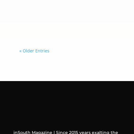
una verificación definitiva, deberá
tratar a esos perfiles como
pertenecientes a menores de 13 años
o, en determinados casos, como
usuarios menores de 18 años.
« Older Entries
inSouth Magazine | Since 2015 years exalting the