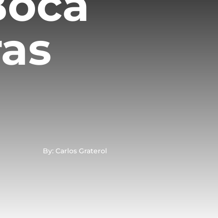
Boca
ras
o
By: Carlos Graterol