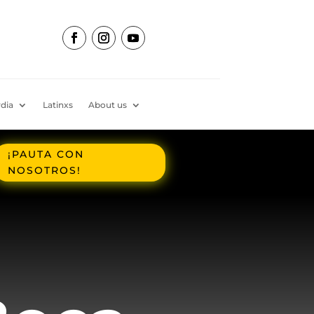
dia
Latinxs
About us
¡PAUTA CON
NOSOTROS!