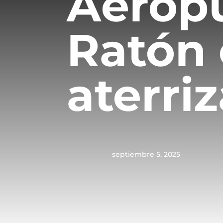
Aerop
Ratón 
aterriz
septiembre 5, 2025