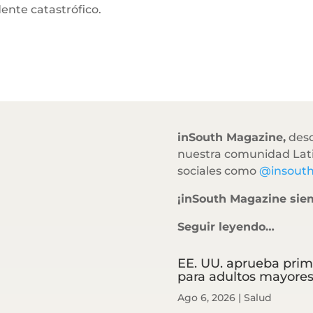
ente catastrófico.
inSouth Magazine,
desd
nuestra comunidad Lati
sociales como
@insout
¡inSouth Magazine sie
Seguir leyendo…
EE. UU. aprueba prim
para adultos mayore
Ago 6, 2026
|
Salud