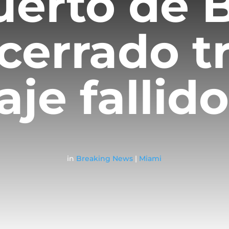
uerto de 
cerrado t
aje fallid
in
Breaking News
|
Miami