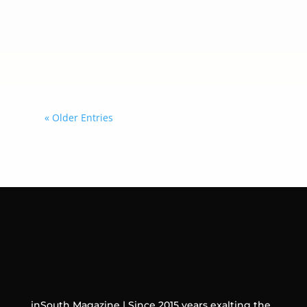
acciones contra las organizaciones
criminales transnacionales mediante
una coordinación más estrecha con
los gobiernos que decidan sumarse a
esta iniciativa.
« Older Entries
inSouth Magazine | Since 2015 years exalting the