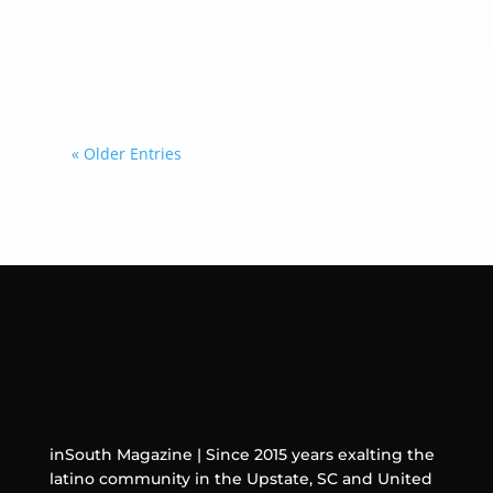
pertenecientes a menores de 13 años
o, en determinados casos, como
usuarios menores de 18 años.
« Older Entries
inSouth Magazine | Since 2015 years exalting the
latino community in the Upstate, SC and United