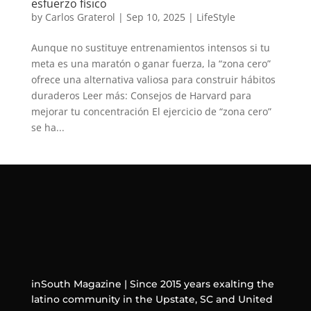
esfuerzo físico
by
Carlos Graterol
|
Sep 10, 2025
|
LifeStyle
Aunque no sustituye entrenamientos intensos si tu
meta es una maratón o ganar fuerza, la “zona cero”
ofrece una alternativa valiosa para construir hábitos
duraderos Leer más: Consejos de Harvard para
mejorar tu concentración El ejercicio de “zona cero”
se ha...
inSouth Magazine | Since 2015 years exalting the
latino community in the Upstate, SC and United