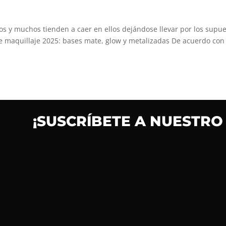
sos y muchos tienden a caer en ellos dejándose llevar por los supu
e maquillaje 2025: bases mate, glow y metalizadas De acuerdo con 
¡SUSCRÍBETE A NUESTRO