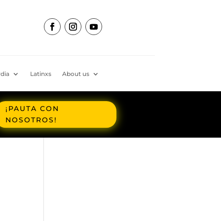
dia
Latinxs
About us
¡PAUTA CON
NOSOTROS!