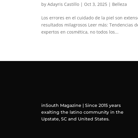
by
Adayris Castillo
|
Oct 3, 2025
|
Belleza
Los errores en el cuidado de la piel son exten
resultados milagrosos Leer más: Tendencias d
expertos en cosmética, no todos los...
inSouth Magazine | Since 2015 years
exalting the latino community in the
Upstate, SC and United States.