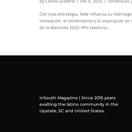
by
Carlos Graterol
|
Feb 4, 2025
|
Tendencias 
Con esta estrategia, Nike refuerza su lideraz
innovación, el rendimiento y la inspiración en
de la Marmota 2025: Phil revela la...
inSouth Magazine | Since 2015 years
exalting the latino community in the
Upstate, SC and United States.