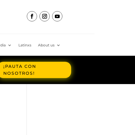
dia
Latinxs
About us
¡PAUTA CON
NOSOTROS!