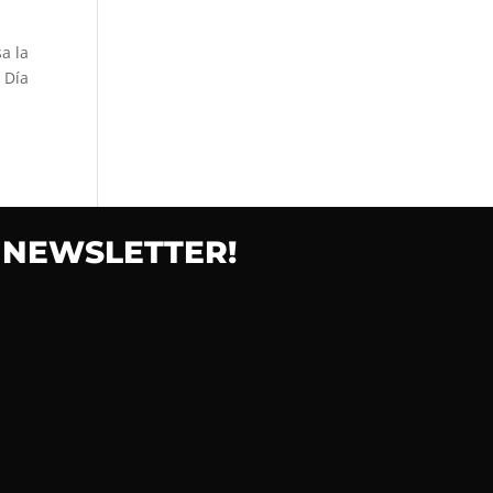
a la
 Día
 NEWSLETTER!