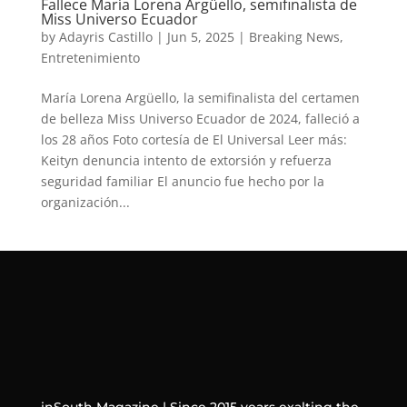
Fallece María Lorena Argüello, semifinalista de
Miss Universo Ecuador
by
Adayris Castillo
|
Jun 5, 2025
|
Breaking News
,
Entretenimiento
María Lorena Argüello, la semifinalista del certamen
de belleza Miss Universo Ecuador de 2024, falleció a
los 28 años Foto cortesía de El Universal Leer más:
Keityn denuncia intento de extorsión y refuerza
seguridad familiar El anuncio fue hecho por la
organización...
inSouth Magazine | Since 2015 years exalting the