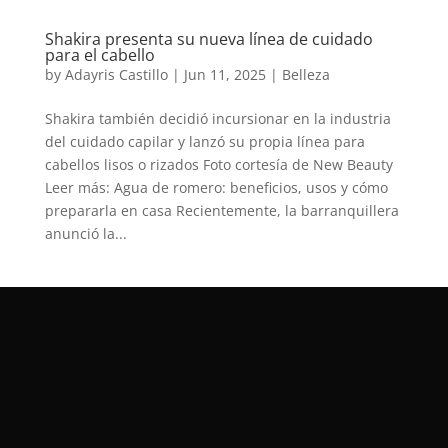
Shakira presenta su nueva línea de cuidado
para el cabello
by
Adayris Castillo
|
Jun 11, 2025
|
Belleza
Shakira también decidió incursionar en la industria
del cuidado capilar y lanzó su propia línea para
cabellos lisos o rizados Foto cortesía de New Beauty
Leer más: Agua de romero: beneficios, usos y cómo
prepararla en casa Recientemente, la barranquillera
anunció la...