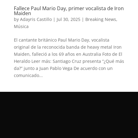
Fallece Paul Mario Day, primer vocalista de Iron
Maiden
by
Adayris Castillo
|
Jul 30, 2025
|
Breaking News
,
Música
El cantante británico Paul Mario Day, vocalista
original de la reconocida banda de heavy metal Iron
Maiden, falleció a los 69 años en Australia Foto de El
Heraldo Leer más: Santiago Cruz presenta “¿Qué más
da?” junto a Juan Pablo Vega De acuerdo con un
comunicado...