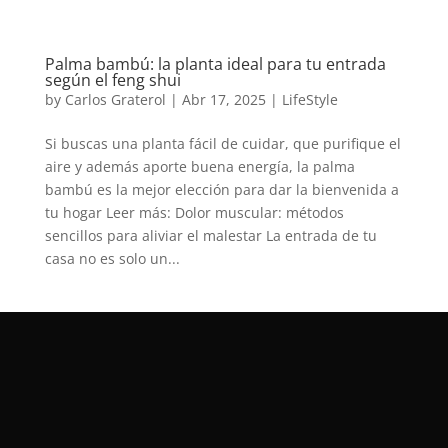
Palma bambú: la planta ideal para tu entrada
según el feng shui
by
Carlos Graterol
|
Abr 17, 2025
|
LifeStyle
Si buscas una planta fácil de cuidar, que purifique el
aire y además aporte buena energía, la palma
bambú es la mejor elección para dar la bienvenida a
tu hogar Leer más: Dolor muscular: métodos
sencillos para aliviar el malestar La entrada de tu
casa no es solo un...