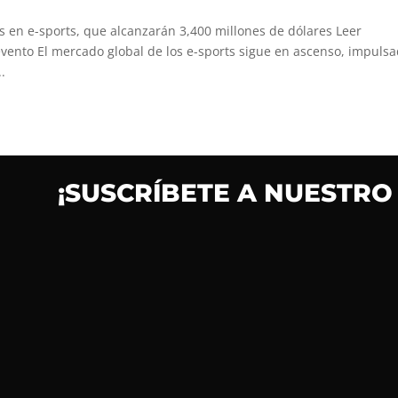
s en e-sports, que alcanzarán 3,400 millones de dólares Leer
vento El mercado global de los e-sports sigue en ascenso, impuls
.
¡SUSCRÍBETE A NUESTRO