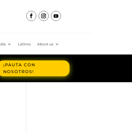
dia
Latinxs
About us
¡PAUTA CON
NOSOTROS!