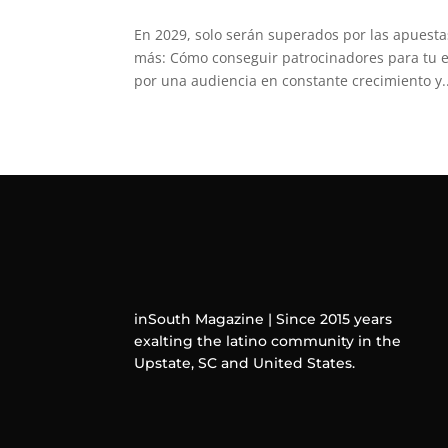
En 2029, solo serán superados por las apuesta
más: Cómo conseguir patrocinadores para tu e
por una audiencia en constante crecimiento y..
inSouth Magazine | Since 2015 years
exalting the latino community in the
Upstate, SC and United States.