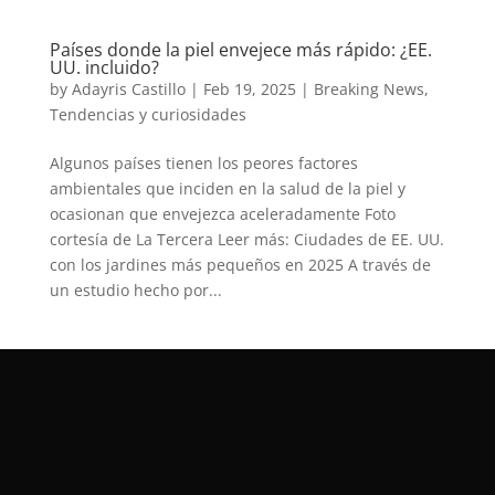
Países donde la piel envejece más rápido: ¿EE.
UU. incluido?
by
Adayris Castillo
|
Feb 19, 2025
|
Breaking News
,
Tendencias y curiosidades
Algunos países tienen los peores factores
ambientales que inciden en la salud de la piel y
ocasionan que envejezca aceleradamente Foto
cortesía de La Tercera Leer más: Ciudades de EE. UU.
con los jardines más pequeños en 2025 A través de
un estudio hecho por...