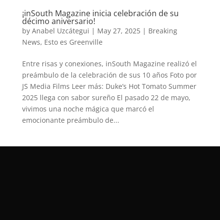
¡inSouth Magazine inicia celebración de su
décimo aniversario!
by
Anabel Uzcátegui
|
May 27, 2025
|
Breaking
News
,
Esto es Greenville
Entre risas y conexiones, inSouth Magazine realizó el
preámbulo de la celebración de sus 10 años Foto por
JS Media Films Leer más: Duke’s Hot Tomato Summer
2025 llega con sabor sureño El pasado 22 de mayo,
vivimos una noche mágica que marcó el
emocionante preámbulo de...