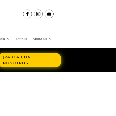
dia
Latinxs
About us
¡PAUTA CON
NOSOTROS!