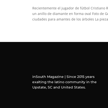
Recientemente el jugador de fútbol Cristiano
un anillo de diamante en forma oval Foto de G
ciudades para amantes de los árboles La pieza.
inSouth Magazine | Since 2015 years
exalting the latino community in the
Upstate, SC and United States.