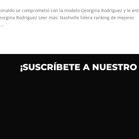
 Ronaldo se comprometió con la modelo Georgina Rodríguez y le en
eorgina Rodríguez Leer más: Nashville lidera ranking de mejores
..
¡SUSCRÍBETE A NUESTRO