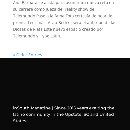
Ana Bárbara se alista para asumir un nuevo reto en
su carrera como jueza del reality show de
Telemundo Pase a la fama Foto cortesía de nota de
prensa Leer más: Arap Bethke será el anfitrión de las
Diosas de Plata Este nuevo espacio creado por
Telemundo y Hybe Latin...
« Older Entries
inSouth Magazine | Since 2015 years exalting the
latino community in the Upstate, SC and United
States.