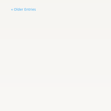
« Older Entries
Carlos Graterol