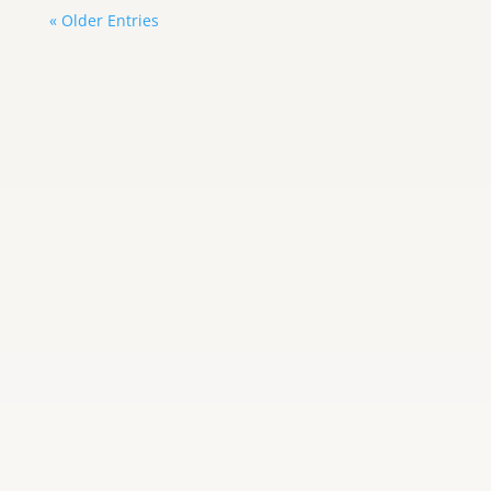
« Older Entries
Carlos Graterol
Brittany Boltinhouse dejó de ser Miss
North Carolina USA apenas cinco