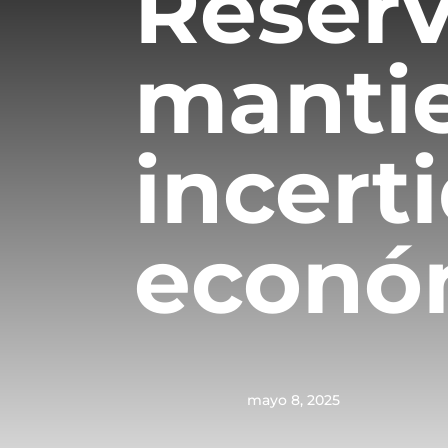
Reserv
mantie
incert
econó
mayo 8, 2025