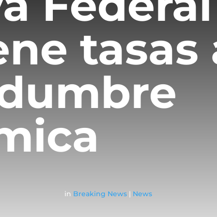
a Federal
ne tasas 
idumbre
mica
in
Breaking News
|
News