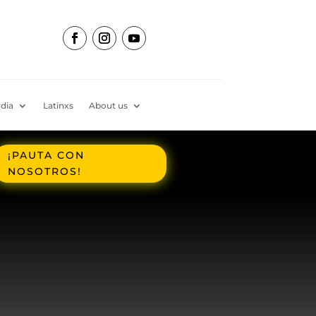
dia
Latinxs
About us
¡PAUTA CON
NOSOTROS!