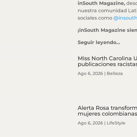
inSouth Magazine,
desd
nuestra comunidad Lati
sociales como
@insout
¡inSouth Magazine sie
Seguir leyendo…
Miss North Carolina U
publicaciones racista
Ago 6, 2026
|
Belleza
Alerta Rosa transform
mujeres colombiana
Ago 6, 2026
|
LifeStyle