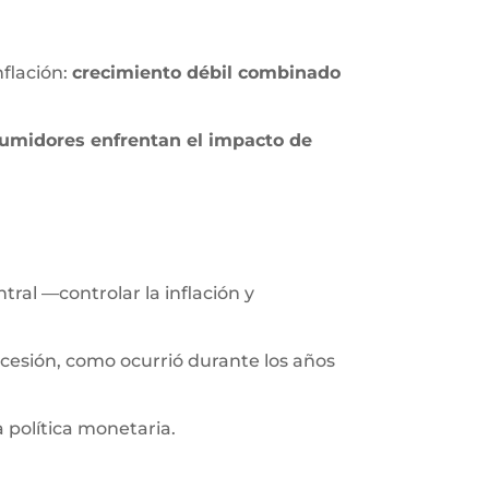
flación:
crecimiento débil combinado
sumidores enfrentan el impacto de
tral —controlar la inflación y
recesión, como ocurrió durante los años
a política monetaria.