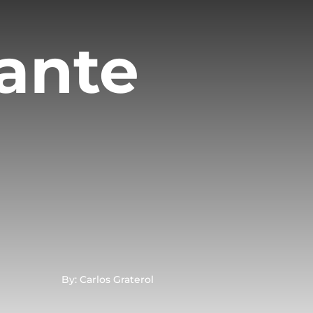
ante
By: Carlos Graterol