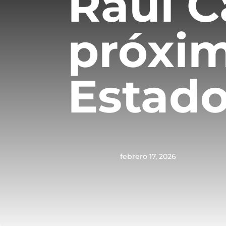
Raúl C
próxim
Estado
febrero 17, 2026