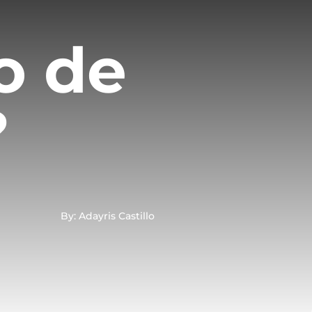
o de
?
By: Adayris Castillo