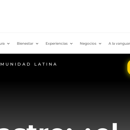
ura
Bienestar
Experiencias
Negocios
A la vanguar
OMUNIDAD LATINA