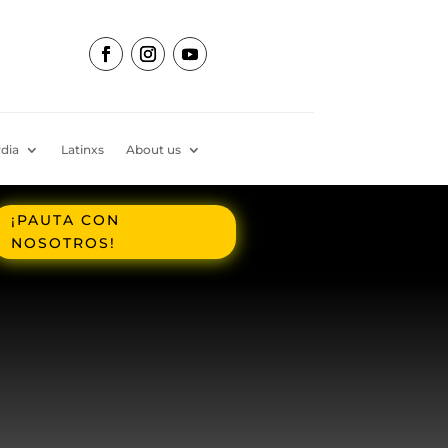
dia
Latinxs
About us
¡PAUTA CON
NOSOTROS!