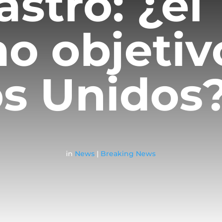
astro: ¿el
o objetiv
s Unidos
in
News
|
Breaking News