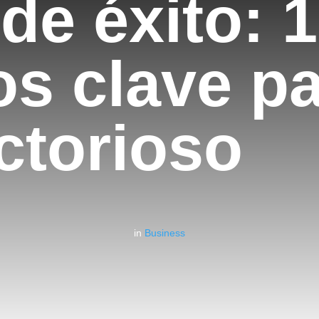
de éxito: 
os clave p
ctorioso
in
Business