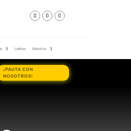
ia
Latinxs
About us
¡PAUTA CON
NOSOTROS!