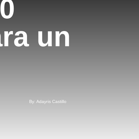
10
ara un
By: Adayris Castillo