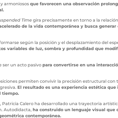
 y armoniosos
que favorecen una observación prolong
l.
uspended Time
gira precisamente en torno a la relació
o acelerado de la vida contemporánea y busca generar
formarse según la posición y el desplazamiento del espe
os variables de luz, sombra y profundidad que modi
e ser un acto pasivo
para convertirse en una interacció
iciones permiten convivir la precisión estructural con
gresiva.
El resultado es una experiencia estética que 
l tiempo.
 Patricia Calero ha desarrollado una trayectoria artístic
n. Autodidacta,
ha construido un lenguaje visual que d
n geométrica contemporánea.