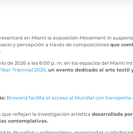
presentará en Miami la exposición
Movement in suspend
pacio y percepción a través de composiciones
que comb
.
io de 2026 a las 6:00 p. m. en los espacios del Miami In
iber Triennial 2026
,
un evento dedicado al arte textil
s:
Broward facilita el acceso al Mundial con transporte 
que reflejan la investigación artística
desarrollada por
cias contemplativas.
intas de nailon y polipropileno, organizadas cuidados