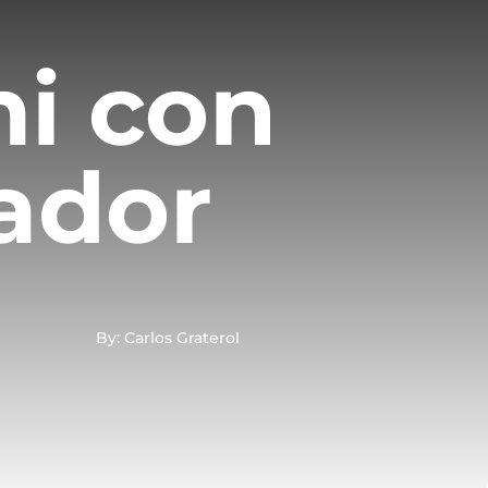
i con
vador
By: Carlos Graterol