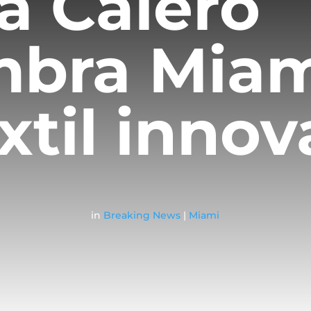
ia Calero
mbra Miam
extil inno
in
Breaking News
|
Miami