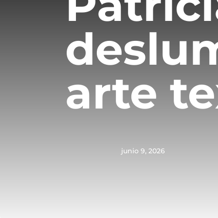
Patric
deslu
arte t
junio 9, 2026