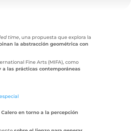
ed time
, una propuesta que explora la
inan la abstracción geométrica con
ternational Fine Arts (MIFA), como
 y a las prácticas contemporáneas
especial
 Calero en torno a la percepción
amente
sobre el lienzo para generar