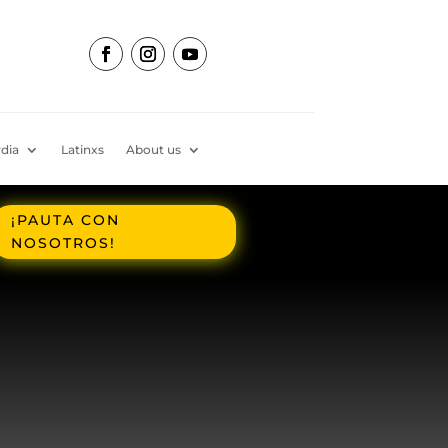
dia
Latinxs
About us
¡PAUTA CON
NOSOTROS!