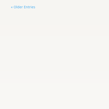
« Older Entries
Carlos Graterol
Con 12 vasos, Eddy continúa