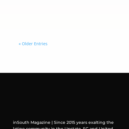
carrera que combina composición,
interpretación y una mirada personal
sobre las experiencias que inspiran
sus canciones.
« Older Entries
inSouth Magazine | Since 2015 years exalting the
latino community in the Upstate, SC and United