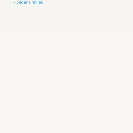
« Older Entries
Carlos Graterol
Comprar o vender artículos por
internet puede ser una actividad