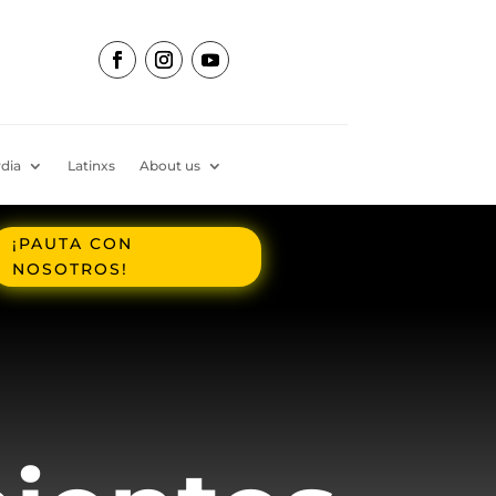
dia
Latinxs
About us
¡PAUTA CON
NOSOTROS!