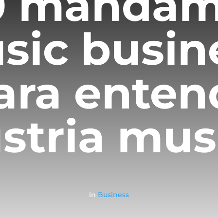
10 mandam
sic busin
ara enten
ustria mu
in
Business