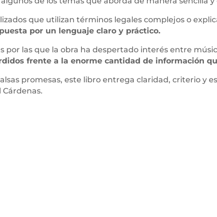
on algunos de los temas que aborda de manera sencilla y 
izados que utilizan términos legales complejos o explic
puesta por un lenguaje claro y práctico.
s por las que la obra ha despertado interés entre músi
rdidos frente a la enorme cantidad de información qu
 falsas promesas, este libro entrega claridad, criterio y 
l Cárdenas.