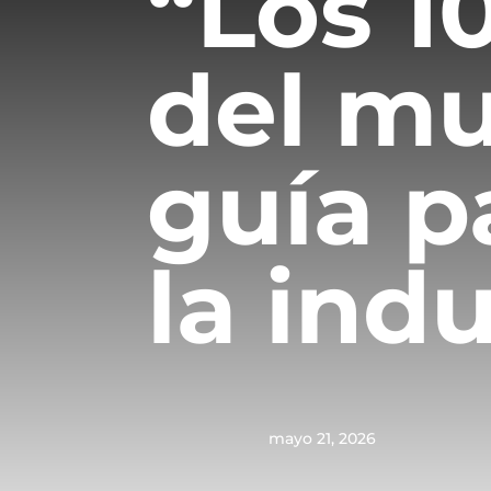
“Los 
del mu
guía p
la ind
mayo 21, 2026