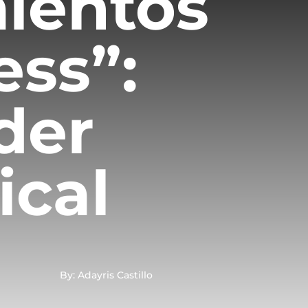
ientos
ess”:
der
sical
By: Adayris Castillo