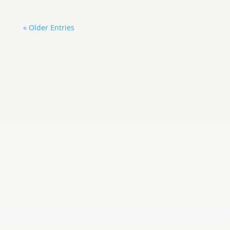
« Older Entries
Carlos Graterol