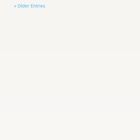
« Older Entries
Carlos Graterol
Asimismo, Meta deberá solicitar