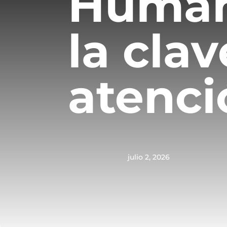
Human
la cla
atenci
julio 2, 2026