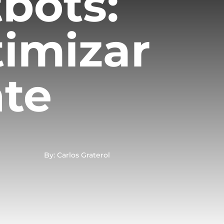
bots:
timizar
nte
By: Carlos Graterol