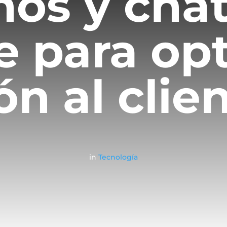
os y chat
ve para op
ón al clie
in
Tecnología