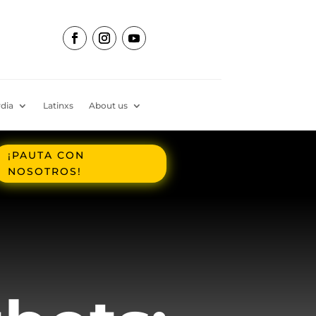
dia
Latinxs
About us
¡PAUTA CON
NOSOTROS!