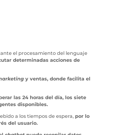
iante el procesamiento del lenguaje
cutar determinadas acciones de
marketing
y ventas, donde facilita el
rar las 24 horas del día, los siete
gentes disponibles.
debido a los tiempos de espera,
por lo
és del usuario.
el
chatbot
puede recopilar datos