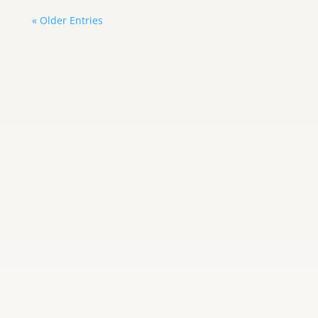
« Older Entries
Adayris Castillo
Estados Unidos dio un nuevo paso en