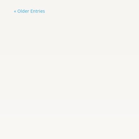
« Older Entries
Carlos Graterol