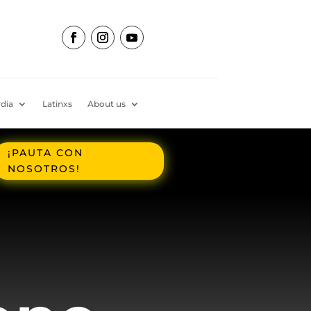
dia
Latinxs
About us
¡PAUTA CON
NOSOTROS!