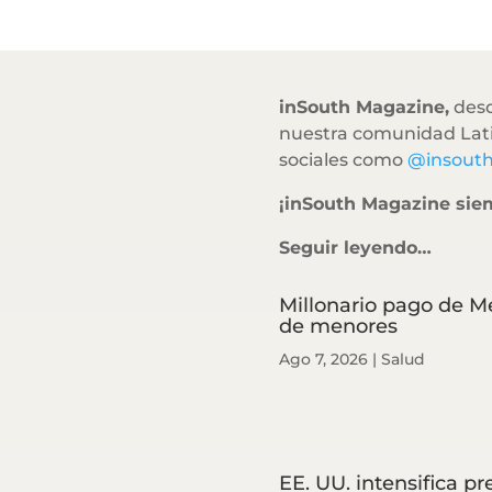
inSouth Magazine,
desd
nuestra comunidad Lati
sociales como
@insout
¡inSouth Magazine sie
Seguir leyendo…
Millonario pago de M
de menores
Ago 7, 2026
|
Salud
EE. UU. intensifica p