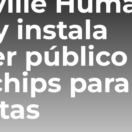
ville Hum
y instala
r público
hips para
tas