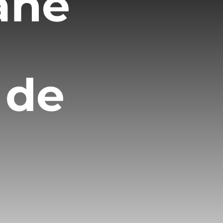
ane
 de