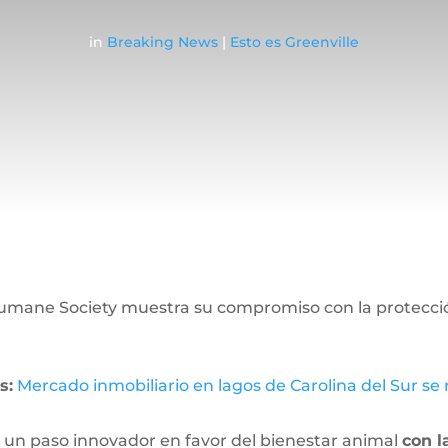
in
Breaking News
|
Esto es Greenville
Humane Society muestra su compromiso con la protecció
s:
Mercado inmobiliario en lagos de Carolina del Sur se
 un paso innovador en favor del bienestar animal
con l