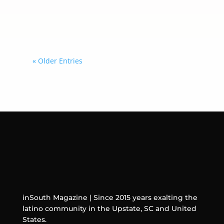
compradores deben analizar antes de
tomar una decisión.
« Older Entries
inSouth Magazine | Since 2015 years exalting the
latino community in the Upstate, SC and United
States.