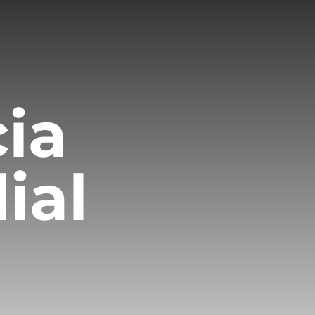
cia
ial