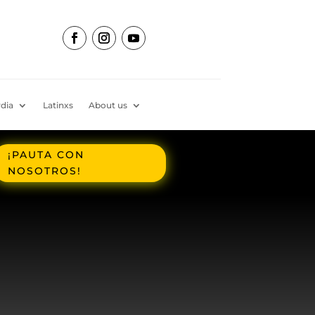
dia
Latinxs
About us
¡PAUTA CON
NOSOTROS!