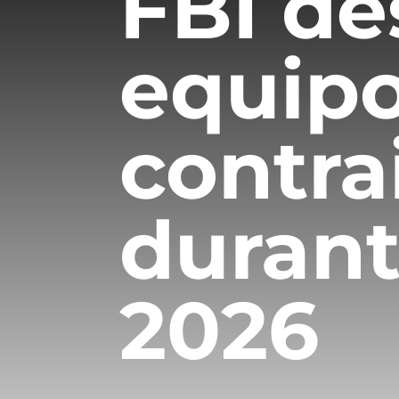
FBI de
equipo
contra
durant
2026