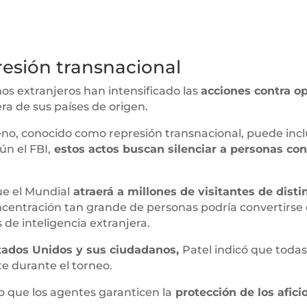
resión transnacional
os extranjeros han intensificado las
acciones contra opo
ra de sus países de origen.
no, conocido como represión transnacional, puede inclu
ún el FBI,
estos actos buscan silenciar a personas co
e el Mundial
atraerá a millones de visitantes de disti
entración tan grande de personas podría convertirse 
 de inteligencia extranjera.
tados Unidos y sus ciudadanos,
Patel indicó que toda
te durante el torneo.
o que los agentes garanticen la
protección de los afici