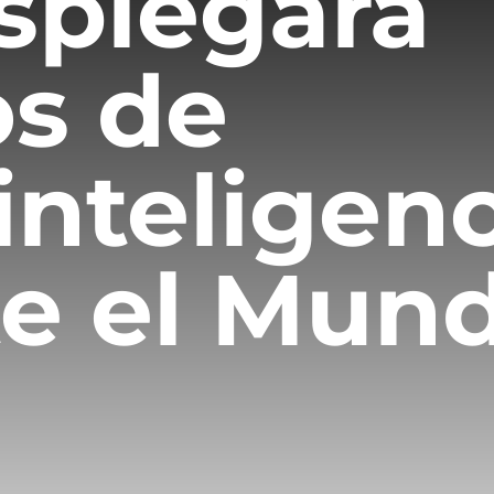
splegará
s de
inteligen
e el Mund