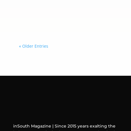
sus siglas en inglés) y está dirigida a
adultos mayores de 50 años que
necesitan protección frente al virus
de la influenza.
« Older Entries
inSouth Magazine | Since 2015 years exalting the