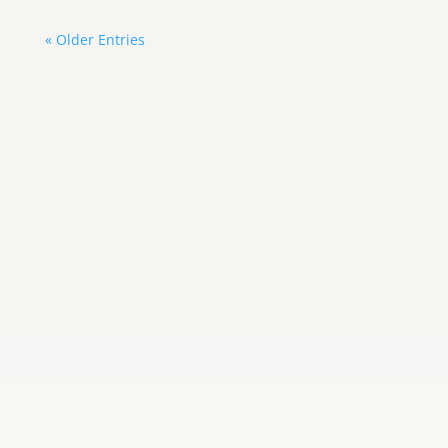
« Older Entries
Carlos Graterol