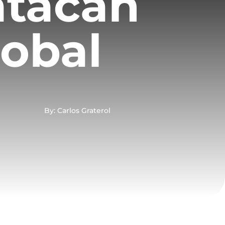
 atacan
lobal
By: Carlos Graterol