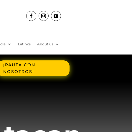
dia
Latinxs
About us
¡PAUTA CON
NOSOTROS!