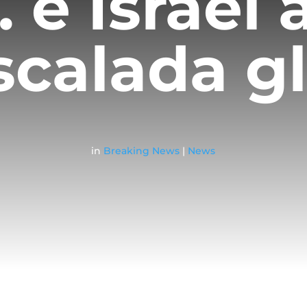
. e Israel
escalada g
in
Breaking News
|
News