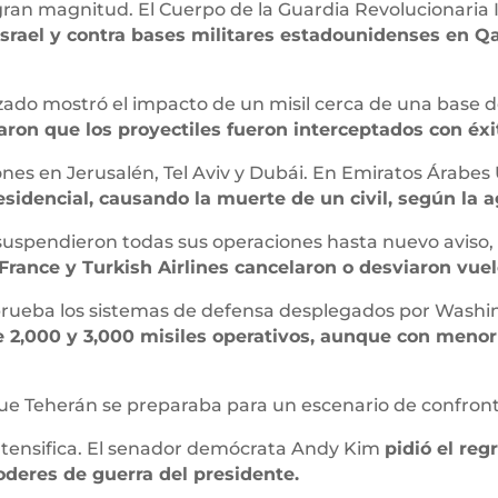
 gran magnitud. El Cuerpo de la Guardia Revolucionaria
 Israel y contra bases militares estadounidenses en Q
izado mostró el impacto de un misil cerca de una base 
ron que los proyectiles fueron interceptados con éxi
nes en Jerusalén, Tel Aviv y Dubái. En Emiratos Árabes
idencial, causando la muerte de un civil, según la ag
suspendieron todas sus operaciones hasta nuevo aviso
France y Turkish Airlines cancelaron o desviaron vuel
a prueba los sistemas de defensa desplegados por Washi
e 2,000 y 3,000 misiles operativos, aunque con menor
que Teherán se preparaba para un escenario de confront
intensifica. El senador demócrata Andy Kim
pidió el re
oderes de guerra del presidente.