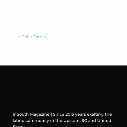
posible revocación de sus visas si
avanzan en un proyecto tecnológico
con la empresa china Huawei.
« Older Entries
inSouth Magazine | Since 2015 years exalting the
latino community in the Upstate, SC and United
States.