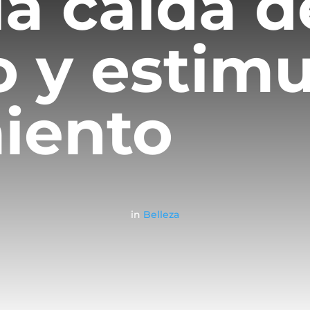
la caída d
o y estimu
iento
in
Belleza