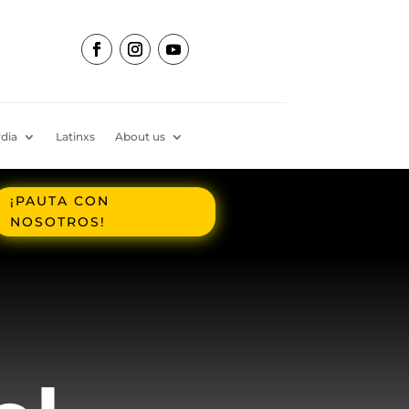
dia
Latinxs
About us
¡PAUTA CON
NOSOTROS!