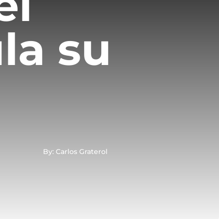
el
la su
By: Carlos Graterol