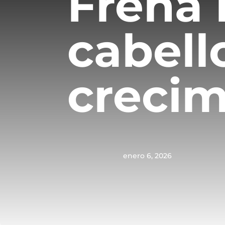
Frena 
cabell
crecim
enero 6, 2026