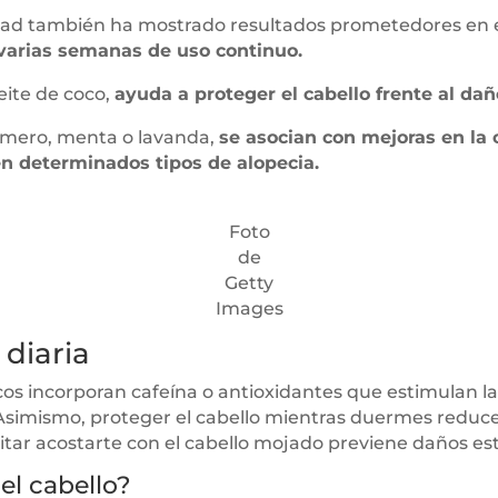
nsidad también ha mostrado resultados prometedores en
s varias semanas de uso continuo.
eite de coco,
ayuda a proteger el cabello frente al da
romero, menta o lavanda,
se asocian con mejoras en la c
en determinados tipos de alopecia.
Foto
de
Getty
Images
diaria
 incorporan cafeína o antioxidantes que estimulan la ac
 Asimismo, proteger el cabello mientras duermes reduce
vitar acostarte con el cabello mojado previene daños es
el cabello?