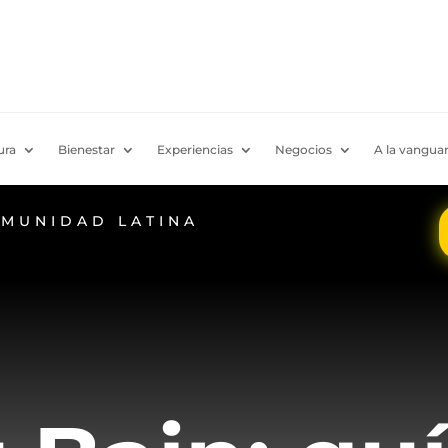
ura
Bienestar
Experiencias
Negocios
A la vanguar
OMUNIDAD LATINA