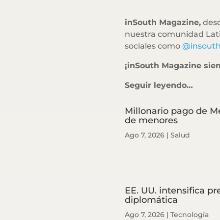
inSouth Magazine,
desd
nuestra comunidad Lati
sociales como
@insout
¡inSouth Magazine sie
Seguir leyendo…
Millonario pago de M
de menores
Ago 7, 2026
|
Salud
EE. UU. intensifica p
diplomática
Ago 7, 2026
|
Tecnología