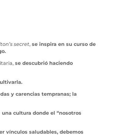
lton’s secret
,
se inspira en su curso de
go.
itaria,
se descubrió haciendo
ltivarla.
idas y carencias tempranas; la
s una cultura donde el “nosotros
er vínculos saludables, debemos