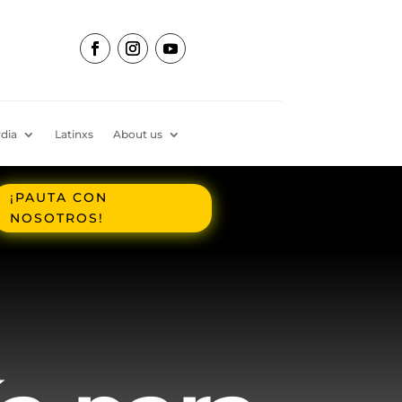
dia
Latinxs
About us
¡PAUTA CON
NOSOTROS!