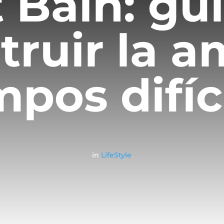
 Bain: gu
truir la a
mpos difíc
in
LifeStyle