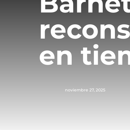
Barnet
recons
en tie
noviembre 27, 2025