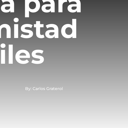
ía para
mistad
iles
By: Carlos Graterol