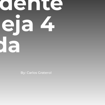
idente
eja 4
da
By: Carlos Graterol