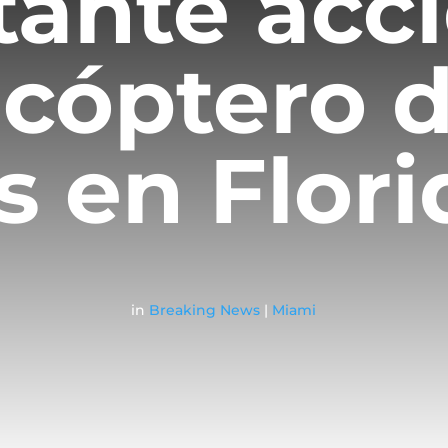
ante acc
icóptero d
s en Flori
in
Breaking News
|
Miami