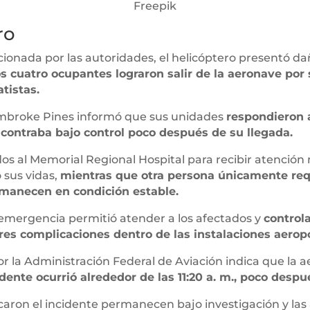
Freepik
ro
ionada por las autoridades, el helicóptero presentó da
os cuatro ocupantes lograron salir de la aeronave po
tistas.
broke Pines informó que sus unidades
respondieron a
contraba bajo control poco después de su llegada.
os al Memorial Regional Hospital para recibir atención
 sus vidas,
mientras que otra persona únicamente requ
manecen en condición estable.
 emergencia permitió atender a los afectados y
controla
es complicaciones dentro de las instalaciones aeropo
r la Administración Federal de Aviación indica que la 
ente ocurrió alrededor de las 11:20 a. m., poco despu
aron el incidente permanecen bajo investigación y la