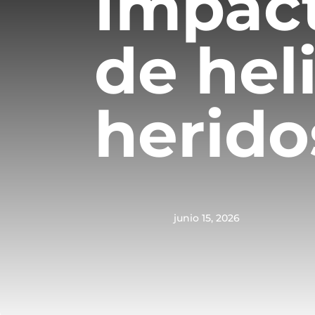
Impact
de hel
herido
junio 15, 2026