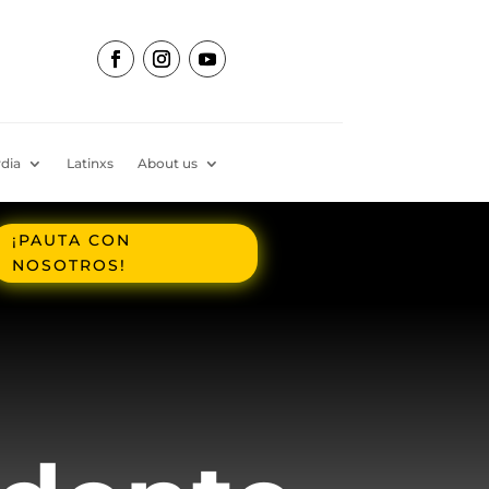
dia
Latinxs
About us
¡PAUTA CON
NOSOTROS!