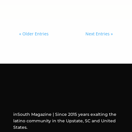
sean señaladas por difundir mensajes
considerados “antiargentinos”.
« Older Entries
Next Entries »
inSouth Magazine | Since 2015 years exalting the
latino community in the Upstate, SC and United
States.