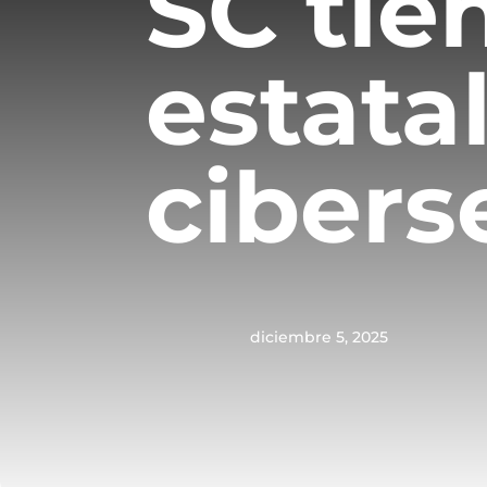
SC tie
estata
cibers
diciembre 5, 2025