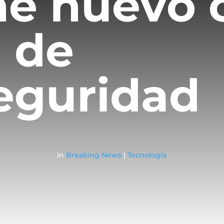
ne nuevo 
l de
eguridad
in
Breaking News
|
Tecnología