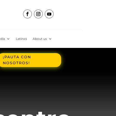
dia
Latinxs
About us
¡PAUTA CON
NOSOTROS!