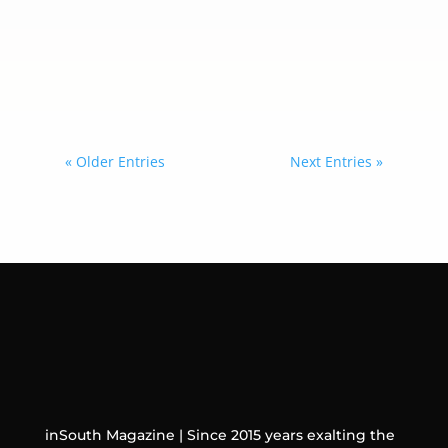
y representa una oportunidad para
quienes buscan empleo estacional
mientras forman parte de una de las
tradiciones más emblemáticas del
otoño en el estado.
« Older Entries
Next Entries »
inSouth Magazine | Since 2015 years exalting the