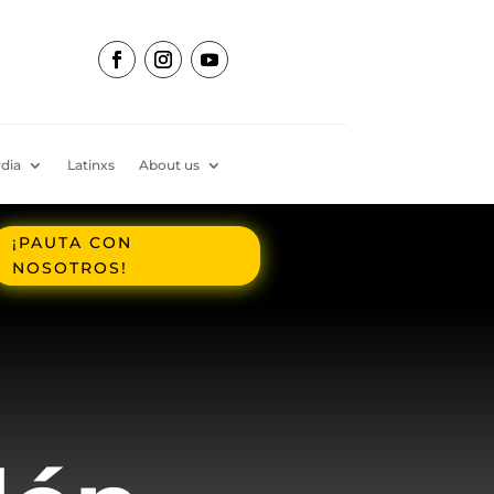
dia
Latinxs
About us
¡PAUTA CON
NOSOTROS!