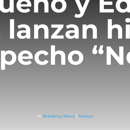
Bueno y E
 lanzan 
specho “
in
Breaking News
|
Música