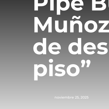
Pipe 
Muñoz
de de
piso”
noviembre 25, 2025