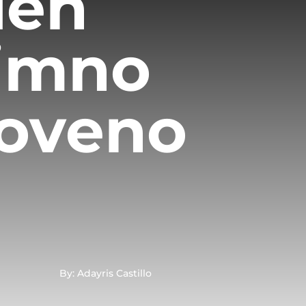
dén
himno
Noveno
By: Adayris Castillo